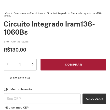
Início
>
Componentes Eletrônicos
>
Circuito integrado
>
Circuito Integrado Iram136-
1060Bs
Circuito Integrado Iram136-
1060Bs
SKU:
IRAM136-1060BS
R$130,00
2
em estoque
Entregas para o CEP:
ALTERAR CEP
Meios de envio
CALCULAR
Não sei meu CEP