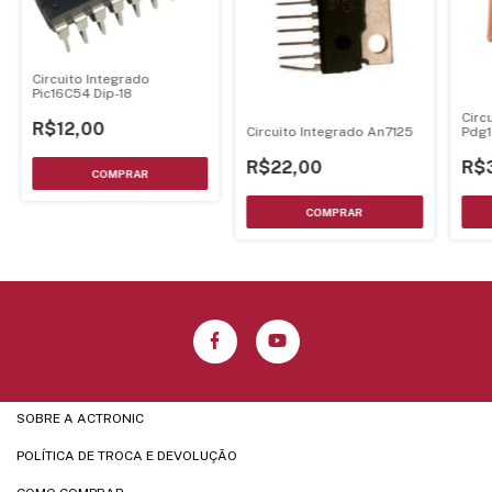
Circuito Integrado
Pic16C54 Dip-18
Circ
R$12,00
Circuito Integrado An7125
Pdg
R$22,00
R$
SOBRE A ACTRONIC
POLÍTICA DE TROCA E DEVOLUÇÃO