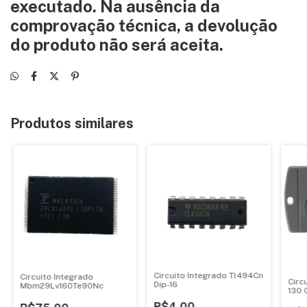
executado. Na ausência da
comprovação técnica, a devolução
do produto não será aceita.
Produtos similares
Circuito Integrado Tl494Cn
Circuito Integrado
Circ
Dip-16
Mbm29Lv160Te90Nc
130 
R$4,00