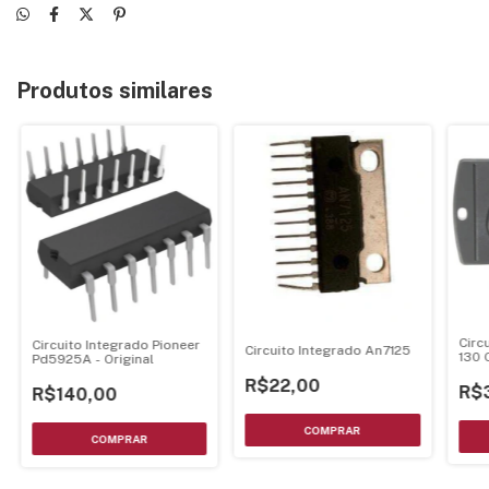
Produtos similares
Circ
Circuito Integrado Pioneer
Circuito Integrado An7125
130 
Pd5925A - Original
R$22,00
R$
R$140,00