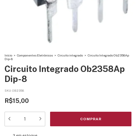
Início
>
Componentes Eletrônicos
>
Circuito integrado
>
Circuito Integrado Ob2358Ap
Dip-8
Circuito Integrado Ob2358Ap
Dip-8
SKU:
OB2358
R$15,00
3
em estoque