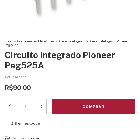
Início
>
Componentes Eletrônicos
>
Circuito integrado
>
Circuito Integrado Pioneer
Peg525A
Circuito Integrado Pioneer
Peg525A
SKU:
PEG525A
R$90,00
219
em estoque
Entregas para o CEP:
ALTERAR CEP
Meios de envio