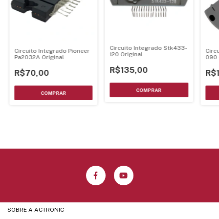
Circuito Integrado Stk433-
Circuito Integrado Pioneer
Circ
120 Original
Pa2032A Original
090 
R$135,00
R$70,00
R$
SOBRE A ACTRONIC