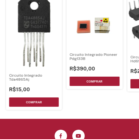
Circuito Integrado Pioneer
Circ
Pdg133B
Hd6
Dip-
R$390,00
R$
Circuito Integrado
Tda4865Aj
R$15,00