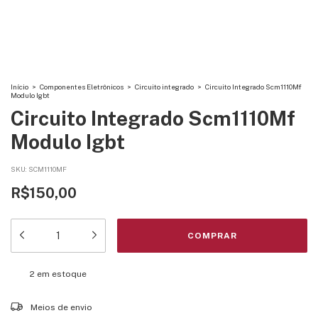
Início
>
Componentes Eletrônicos
>
Circuito integrado
>
Circuito Integrado Scm1110Mf
Modulo Igbt
Circuito Integrado Scm1110Mf
Modulo Igbt
SKU:
SCM1110MF
R$150,00
2
em estoque
Entregas para o CEP:
ALTERAR CEP
Meios de envio