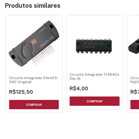
Produtos similares
Circuito Integrado Tl494Cn
Circuito Integrado Stk403-
Circ
Dip-16
090 Original
Pa20
R$4,00
R$125,50
R$