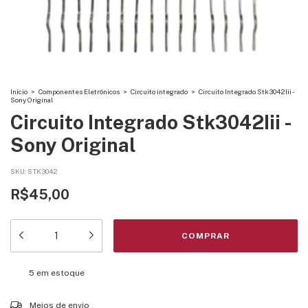
Início
>
Componentes Eletrônicos
>
Circuito integrado
>
Circuito Integrado Stk3042Iii -
Sony Original
Circuito Integrado Stk3042Iii -
Sony Original
SKU:
STK3042
R$45,00
5
em estoque
Entregas para o CEP:
ALTERAR CEP
Meios de envio