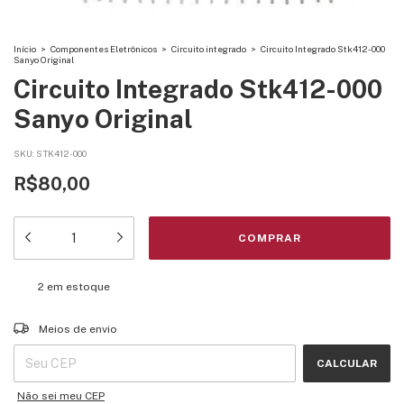
Início
>
Componentes Eletrônicos
>
Circuito integrado
>
Circuito Integrado Stk412-000
Sanyo Original
Circuito Integrado Stk412-000
Sanyo Original
SKU:
STK412-000
R$80,00
2
em estoque
Entregas para o CEP:
ALTERAR CEP
Meios de envio
CALCULAR
Não sei meu CEP