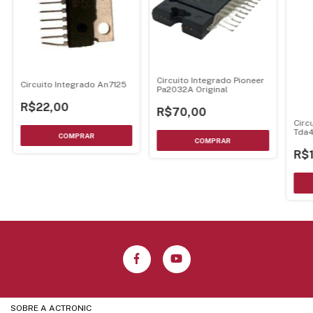
Circuito Integrado Pioneer
Circuito Integrado An7125
Pa2032A Original
R$22,00
R$70,00
Circ
Tda
R$
SOBRE A ACTRONIC