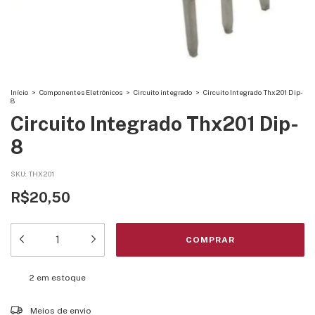
Início
>
Componentes Eletrônicos
>
Circuito integrado
>
Circuito Integrado Thx201 Dip-
8
Circuito Integrado Thx201 Dip-
8
SKU:
THX201
R$20,50
2
em estoque
Entregas para o CEP:
ALTERAR CEP
Meios de envio