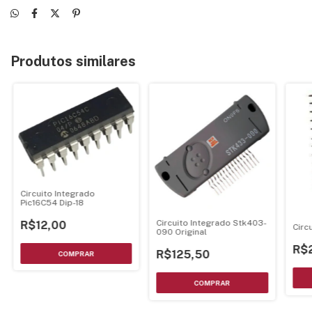
Produtos similares
Circuito Integrado
Pic16C54 Dip-18
Circuito Integrado Stk403-
R$12,00
Circ
090 Original
R$
R$125,50