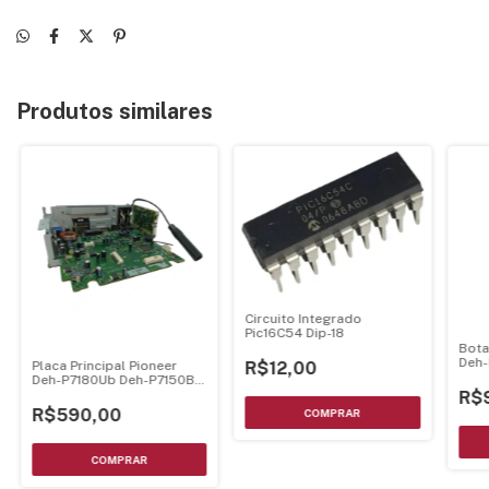
Produtos similares
Circuito Integrado
Pic16C54 Dip-18
Bota
Deh
Placa Principal Pioneer
R$12,00
P58
Deh-P7180Ub Deh-P7150Bt
Deh-P7100Bt - Cwn3989
R$
R$590,00