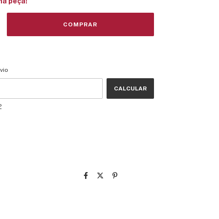
ma peça!
CEP:
ALTERAR CEP
vio
CALCULAR
P