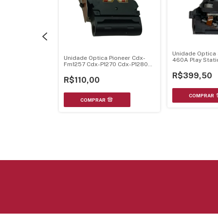
 Jvc Optima-720
Unidade Optica
Unidade Optica Pioneer Cdx-
460A Play Statio
Fm1257 Cdx-P1270 Cdx-P1280
Fh-P920R Deh-P8000R Deh-
R$399,50
P7000R Cxx1285
R$110,00