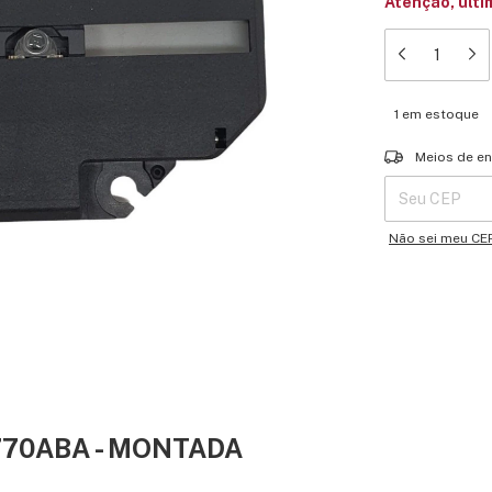
Atenção, últi
1
em estoque
Entregas para o 
Meios de en
Não sei meu CE
770ABA - MONTADA