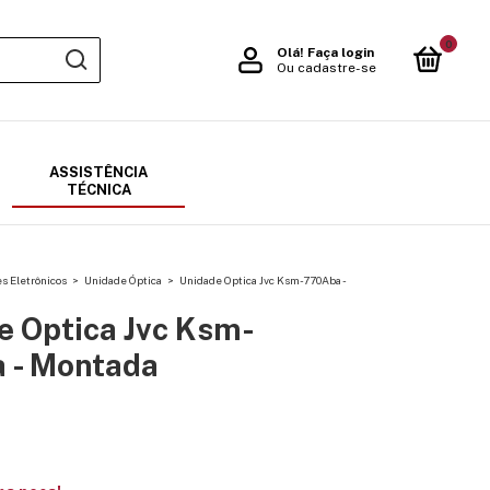
0
Olá!
Faça login
Ou cadastre-se
ASSISTÊNCIA
TÉCNICA
 Eletrônicos
>
Unidade Óptica
>
Unidade Optica Jvc Ksm-770Aba -
e Optica Jvc Ksm-
 - Montada