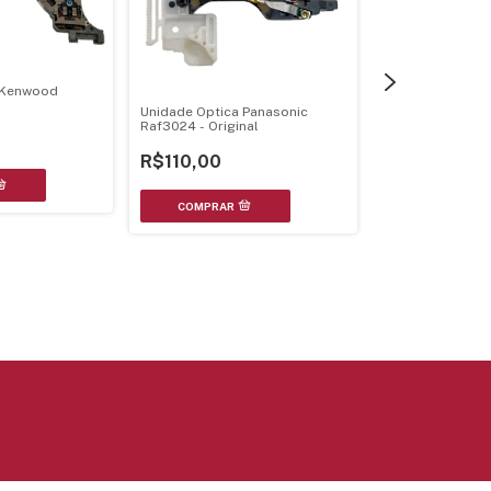
 Kenwood
Unidade Optica Panasonic
Raf3024 - Original
R$110,00
Unidade Optica 
Original
R$390,50