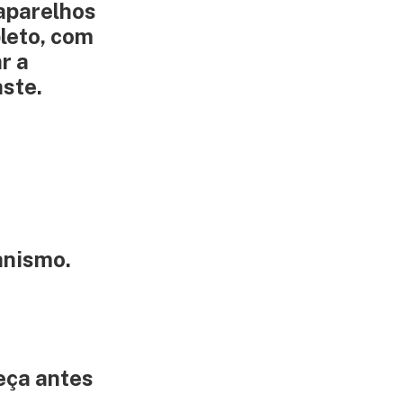
aparelhos
leto, com
r a
aste.
anismo.
eça antes